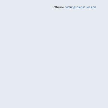
(Wird in
Software:
Sitzungsdienst
Session