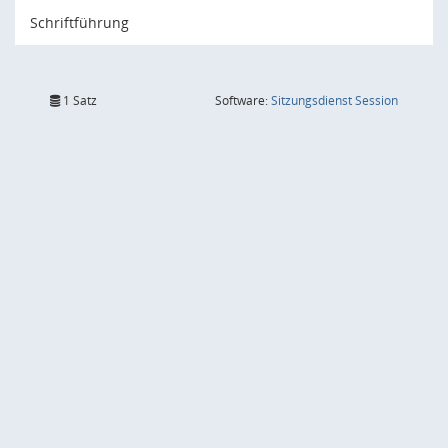
Schriftführung
(Wird in
1 Satz
Software:
Sitzungsdienst
Session