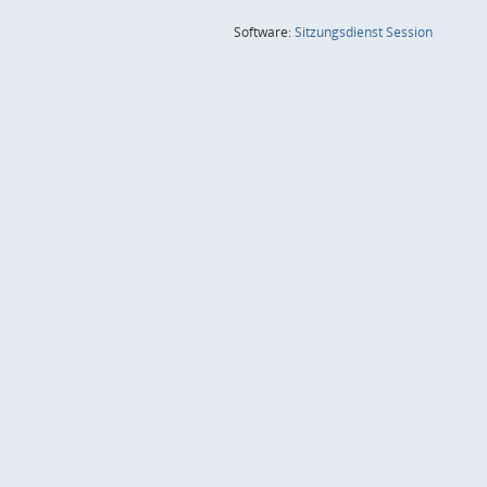
(Wird in
Software:
Sitzungsdienst
Session