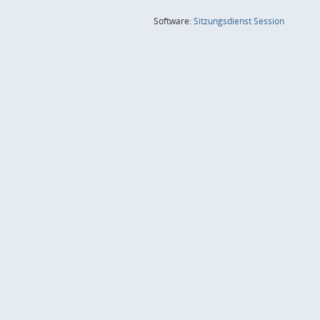
(Wird in
Software:
Sitzungsdienst
Session