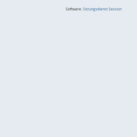
(Wird in
Software:
Sitzungsdienst
Session