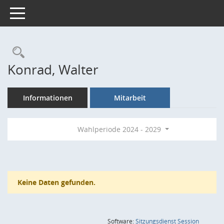
Toggle navigation
Rechercheauswahl
Konrad, Walter
Informationen
Mitarbeit
Wahlperiode 2024 - 2029
Keine Daten gefunden.
(Wird in
Software:
Sitzungsdienst
Session