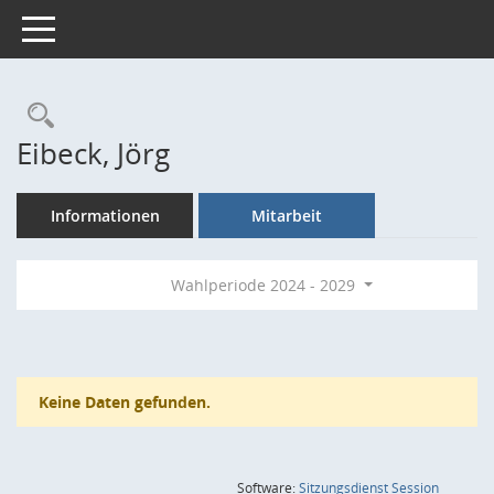
Toggle navigation
Rechercheauswahl
Eibeck, Jörg
Informationen
Mitarbeit
Wahlperiode 2024 - 2029
Keine Daten gefunden.
(Wird in
Software:
Sitzungsdienst
Session