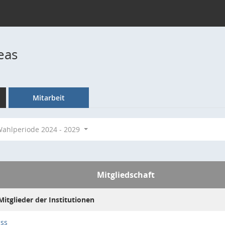
eas
Mitarbeit
ahlperiode 2024 - 2029
Mitgliedschaft
itglieder der Institutionen
uss