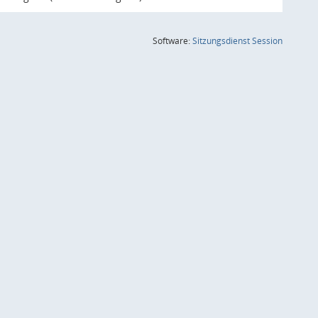
(Wird in
Software:
Sitzungsdienst
Session