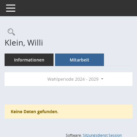
Toggle navigation
Rechercheauswahl
Klein, Willi
Informationen
Mitarbeit
Wahlperiode 2024 - 2029
Keine Daten gefunden.
(Wird in
Software:
Sitzungsdienst
Session