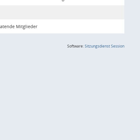
atende Mitglieder
(Wird in
Software:
Sitzungsdienst
Session