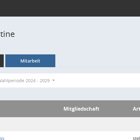
stine
Mitarbeit
ahlperiode 2024 - 2029
Mitgliedschaft
Ar
ss
ste