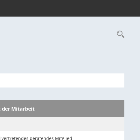
Rec
t der Mitarbeit
llvertretendes beratendes Mitglied