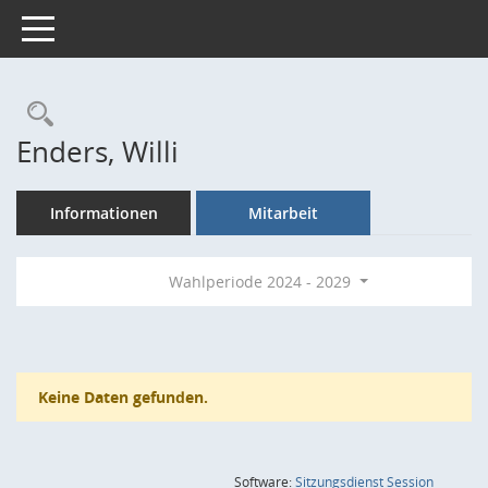
Toggle navigation
Rechercheauswahl
Enders, Willi
Informationen
Mitarbeit
Wahlperiode 2024 - 2029
Keine Daten gefunden.
(Wird in
Software:
Sitzungsdienst
Session