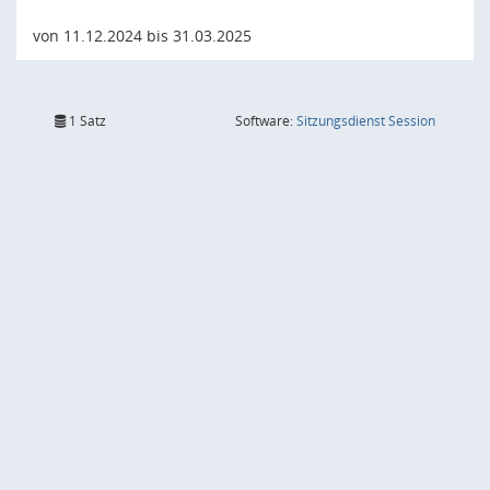
von 11.12.2024 bis 31.03.2025
(Wird in
1 Satz
Software:
Sitzungsdienst
Session