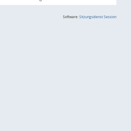
(Wird in
Software:
Sitzungsdienst
Session