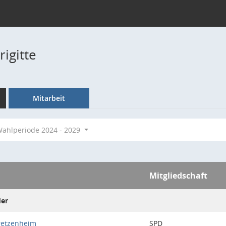
rigitte
Mitarbeit
ahlperiode 2024 - 2029
Mitgliedschaft
der
retzenheim
SPD