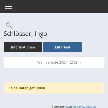
Toggle navigation
Rechercheauswahl
Schlösser, Ingo
Informationen
Mitarbeit
Wahlperiode 2024 - 2029
Keine Daten gefunden.
(Wird in
Software:
Sitzungsdienst
Session