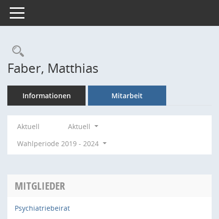
Toggle navigation
Rechercheauswahl
Faber, Matthias
Informationen
Mitarbeit
Aktuell
Aktuell
Wahlperiode 2019 - 2024
MITGLIEDER
Psychiatriebeirat