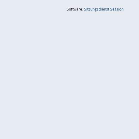
(Wird in
Software:
Sitzungsdienst
Session