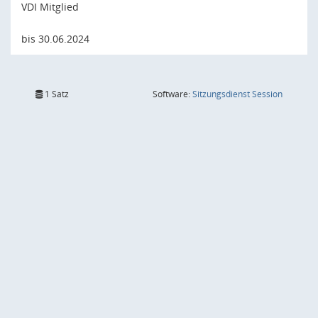
VDI Mitglied
bis 30.06.2024
(Wird in
1 Satz
Software:
Sitzungsdienst
Session