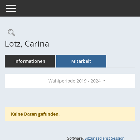
Toggle navigation
Rechercheauswahl
Lotz, Carina
Informationen
Mitarbeit
Wahlperiode 2019 - 2024
Keine Daten gefunden.
(Wird in
Software:
Sitzungsdienst
Session