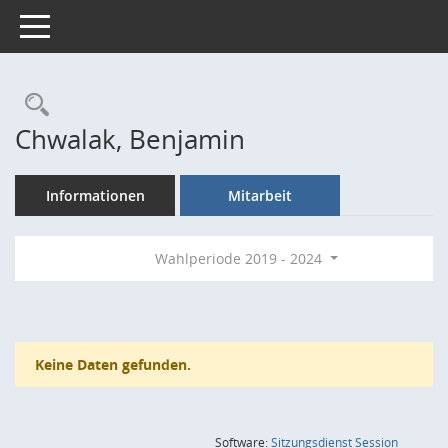
Toggle navigation
Rechercheauswahl
Chwalak, Benjamin
Informationen
Mitarbeit
Wahlperiode 2019 - 2024
Keine Daten gefunden.
(Wird in
Software:
Sitzungsdienst
Session