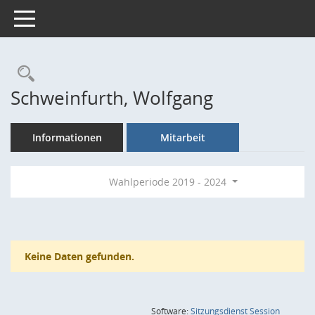
Toggle navigation
Rechercheauswahl
Schweinfurth, Wolfgang
Informationen
Mitarbeit
Wahlperiode 2019 - 2024
Keine Daten gefunden.
(Wird in
Software:
Sitzungsdienst
Session