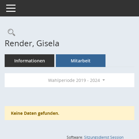
Toggle navigation
Rechercheauswahl
Render, Gisela
Informationen
Mitarbeit
Wahlperiode 2019 - 2024
Keine Daten gefunden.
(Wird in
Software:
Sitzungsdienst
Session