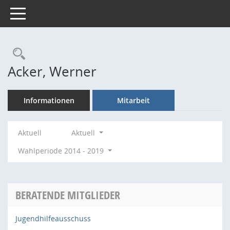
Toggle navigation
Rechercheauswahl
Acker, Werner
Informationen
Mitarbeit
Aktuell
Aktuell
Wahlperiode 2014 - 2019
BERATENDE MITGLIEDER
Jugendhilfeausschuss