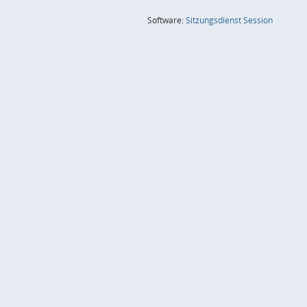
(Wird in
Software:
Sitzungsdienst
Session