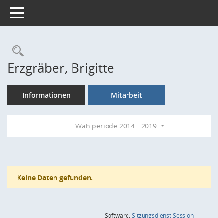
Toggle navigation
Rechercheauswahl
Erzgräber, Brigitte
Informationen
Mitarbeit
Wahlperiode 2014 - 2019
Keine Daten gefunden.
(Wird in
Software:
Sitzungsdienst
Session