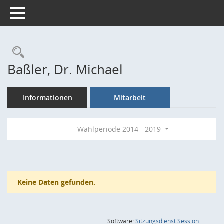
Toggle navigation
Rechercheauswahl
Baßler, Dr. Michael
Informationen
Mitarbeit
Wahlperiode 2014 - 2019
Keine Daten gefunden.
(Wird in
Software:
Sitzungsdienst
Session