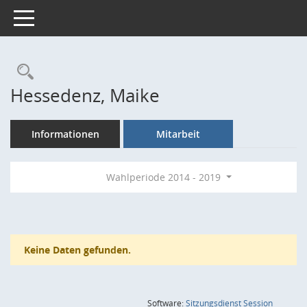
Toggle navigation
Rechercheauswahl
Hessedenz, Maike
Informationen
Mitarbeit
Wahlperiode 2014 - 2019
Keine Daten gefunden.
(Wird in
Software:
Sitzungsdienst
Session