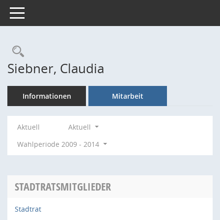
Toggle navigation
Rechercheauswahl
Siebner, Claudia
Informationen
Mitarbeit
Aktuell
Aktuell
Wahlperiode 2009 - 2014
STADTRATSMITGLIEDER
Stadtrat