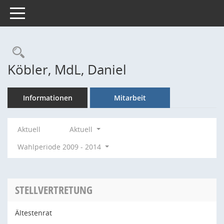
Toggle navigation
Rechercheauswahl
Köbler, MdL, Daniel
Informationen
Mitarbeit
Aktuell
Aktuell
Wahlperiode 2009 - 2014
STELLVERTRETUNG
Ältestenrat