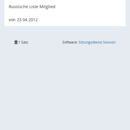
Russische Liste Mitglied
von 23.04.2012
(Wird in
1 Satz
Software:
Sitzungsdienst
Session