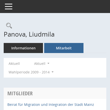
Toggle navigation
Rechercheauswahl
Panova, Liudmila
Informationen
Mitarbeit
Aktuell
Aktuell
Wahlperiode 2009 - 2014
MITGLIEDER
Beirat für Migration und Integration der Stadt Mainz