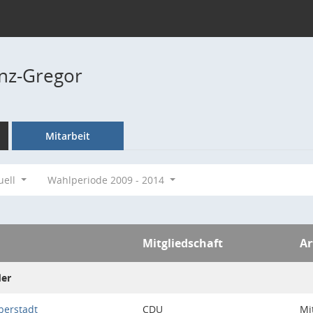
inz-Gregor
Mitarbeit
uell
Wahlperiode 2009 - 2014
Mitgliedschaft
Ar
der
berstadt
CDU
Mi