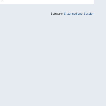
(Wird in
Software:
Sitzungsdienst
Session