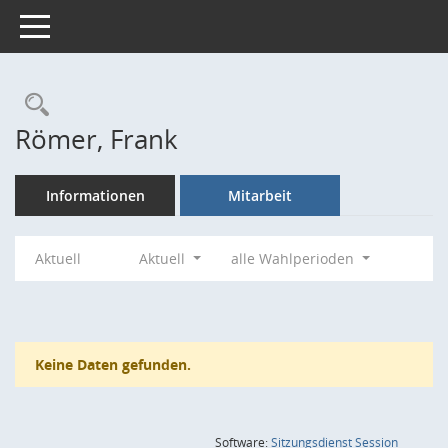
Toggle navigation
Rechercheauswahl
Römer, Frank
Informationen
Mitarbeit
Aktuell
Aktuell
alle Wahlperioden
Keine Daten gefunden.
(Wird in
Software:
Sitzungsdienst
Session