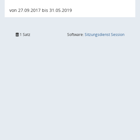
von 27.09.2017 bis 31.05.2019
(Wird in
1 Satz
Software:
Sitzungsdienst
Session