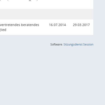
lvertretendes beratendes
16.07.2014
29.03.2017
lied
(Wird in
Software:
Sitzungsdienst
Session