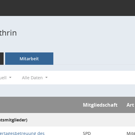
thrin
Mitarbeit
uell
Alle Daten
Mitgliedschaft
Art
atsmitglieder)
dertagesbetreuung des
SPD
Mitg