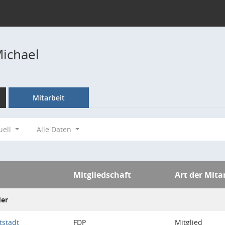
Michael
Mitarbeit
uell
Alle Daten
Mitgliedschaft
Art der Mita
der
tstadt
FDP
Mitglied