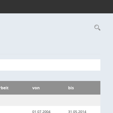
Rec
rbeit
von
bis
01.07.2004
31.05.2014