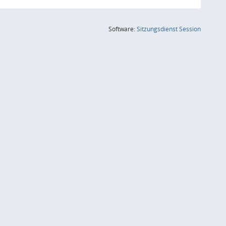
(Wird in
Software:
Sitzungsdienst
Session