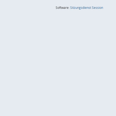
(Wird in
Software:
Sitzungsdienst
Session