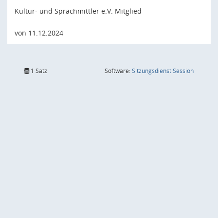
Kultur- und Sprachmittler e.V. Mitglied
von 11.12.2024
(Wird in
1 Satz
Software:
Sitzungsdienst
Session