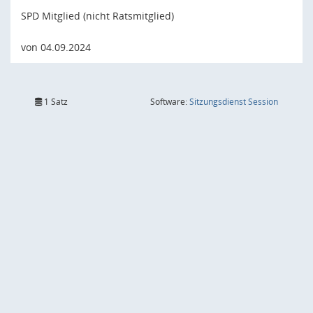
SPD Mitglied (nicht Ratsmitglied)
von 04.09.2024
(Wird in
1 Satz
Software:
Sitzungsdienst
Session