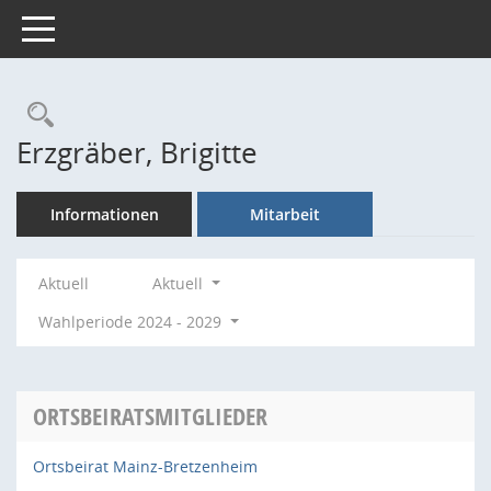
Toggle navigation
Rechercheauswahl
Erzgräber, Brigitte
Informationen
Mitarbeit
Aktuell
Aktuell
Wahlperiode 2024 - 2029
ORTSBEIRATSMITGLIEDER
Ortsbeirat Mainz-Bretzenheim