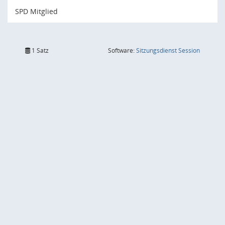
SPD Mitglied
(Wird in
1 Satz
Software:
Sitzungsdienst
Session