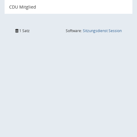
CDU Mitglied
(Wird in
1 Satz
Software:
Sitzungsdienst
Session