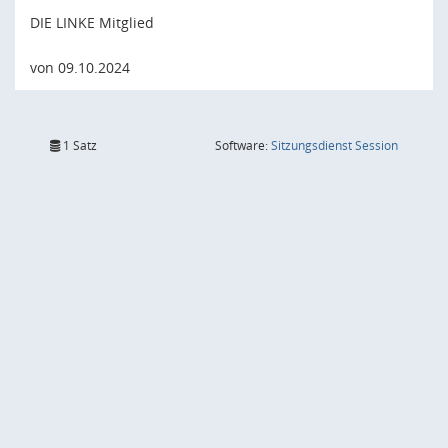
DIE LINKE Mitglied
von 09.10.2024
(Wird in
1 Satz
Software:
Sitzungsdienst
Session