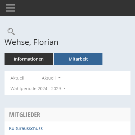
Toggle navigation
Rechercheauswahl
Wehse, Florian
Informationen
Mitarbeit
Aktuell
Aktuell
Wahlperiode 2024 - 2029
MITGLIEDER
Kulturausschuss