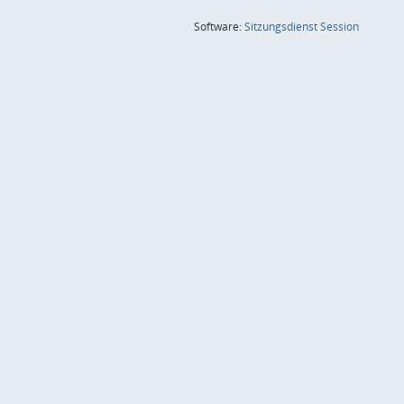
(Wird in
Software:
Sitzungsdienst
Session