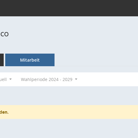
ico
Mitarbeit
uell
Wahlperiode 2024 - 2029
den.