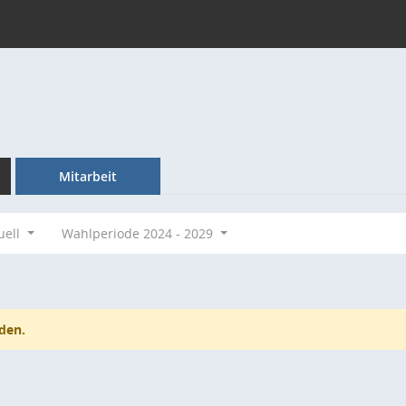
Mitarbeit
uell
Wahlperiode 2024 - 2029
den.