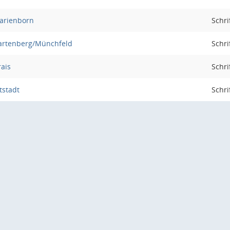
arienborn
Schri
Hartenberg/Münchfeld
Schri
ais
Schri
tstadt
Schri