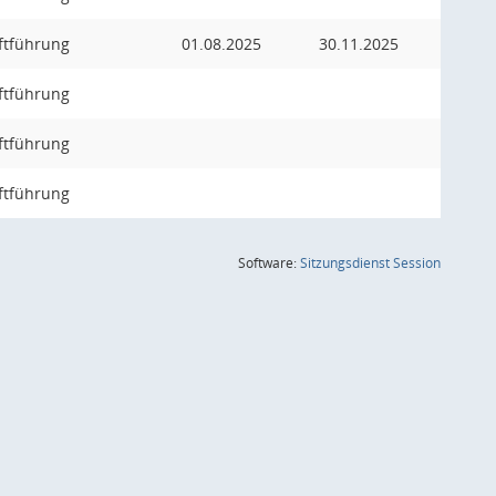
ftführung
01.08.2025
30.11.2025
ftführung
ftführung
ftführung
(Wird in
Software:
Sitzungsdienst
Session