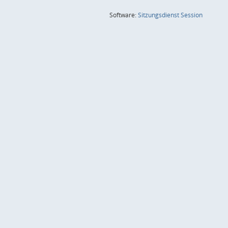
(Wird in
Software:
Sitzungsdienst
Session