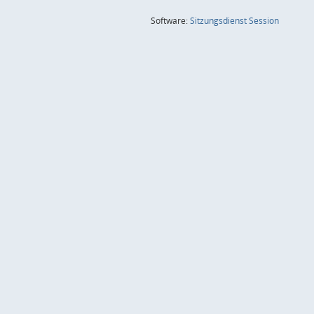
(Wird in
Software:
Sitzungsdienst
Session