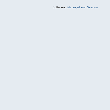
(Wird in
Software:
Sitzungsdienst
Session