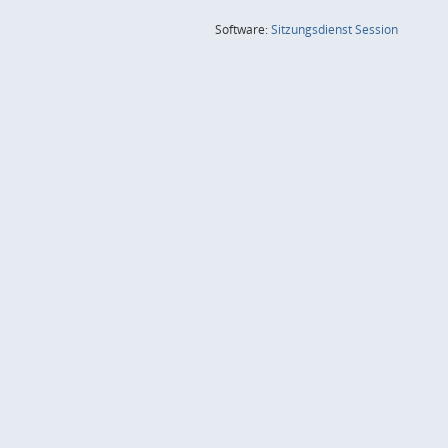
(Wird in
Software:
Sitzungsdienst
Session