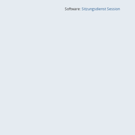
(Wird in
Software:
Sitzungsdienst
Session