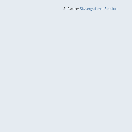
(Wird in
Software:
Sitzungsdienst
Session